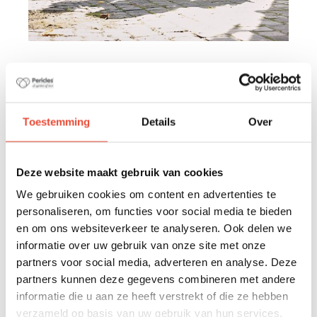
OVER
Pericles
Toestemming
Details
Over
Het is onze missie om op een toegankelijke en
eenvoudige manier toekomstige ouders bij te
staan in hun voorbereiding op het ouderschap.
Deze website maakt gebruik van cookies
Door duurzame, kwalitatieve en doordachte
producten en advies aan te reiken.
We gebruiken cookies om content en advertenties te
personaliseren, om functies voor social media te bieden
Maar vooral door dat stapje verder te gaan en
en om ons websiteverkeer te analyseren. Ook delen we
mensen te helpen om in alle rust van hun huis
informatie over uw gebruik van onze site met onze
een warme thuis te maken.
partners voor social media, adverteren en analyse. Deze
partners kunnen deze gegevens combineren met andere
informatie die u aan ze heeft verstrekt of die ze hebben
Meer over ons verhaal
verzameld op basis van uw gebruik van hun services.