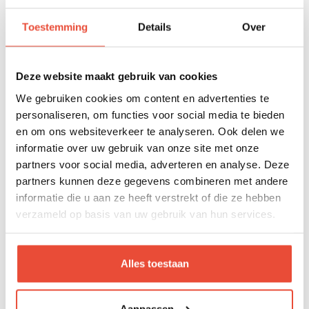
kinderwagen of buggy kopen
Toestemming
Details
Over
Handleiding reiswieg kinderwagen Crios 4.0
Deze website maakt gebruik van cookies
Wat zijn de voordelen van een in hoogte
We gebruiken cookies om content en advertenties te
verstelbare kinderwagen?
personaliseren, om functies voor social media te bieden
en om ons websiteverkeer te analyseren. Ook delen we
informatie over uw gebruik van onze site met onze
Handleiding Crios 3.0
partners voor social media, adverteren en analyse. Deze
partners kunnen deze gegevens combineren met andere
Mag de reiswieg gebruikt worden als wieg?
informatie die u aan ze heeft verstrekt of die ze hebben
verzameld op basis van uw gebruik van hun services.
Handleiding reiswieg kinderwagen Crios 3.0
Alles toestaan
Kan ik de NOA opvouwen met de reiswieg
gemonteerd?
Aanpassen