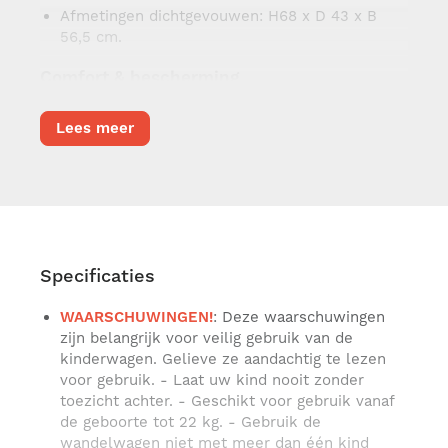
Afmetingen dichtgevouwen: H68 x D 43 x B
56,5 cm.
Comfort & bescherming
Luxe zitje in de hoogte (2 hoogtes) vertelbaar
Lees meer
en omkeerbaar – ouder - of wereldgericht
Geventileerde rugleuning
3 ergonomische standen: zit, rust en slaap
Afneembare liner voor extra zachtheid en
eenvoudige reiniging
Specificaties
XL-zonnekap met UPF 50, waterafstotende stof
en mesh ventilatie
WAARSCHUWINGEN!
: Deze waarschuwingen
Inclusief regenhoes en muggennet – voor
zijn belangrijk voor veilig gebruik van de
zowel zitje als reiswieg
kinderwagen. Gelieve ze aandachtig te lezen
voor gebruik. - Laat uw kind nooit zonder
All-terrain gebruiksgemak
toezicht achter. - Geschikt voor gebruik vanaf
de geboorte tot 22 kg. - Gebruik de
TPU lekvrije banden – soepel rijgedrag zonder
wandelwagen niet met meer dan één kind