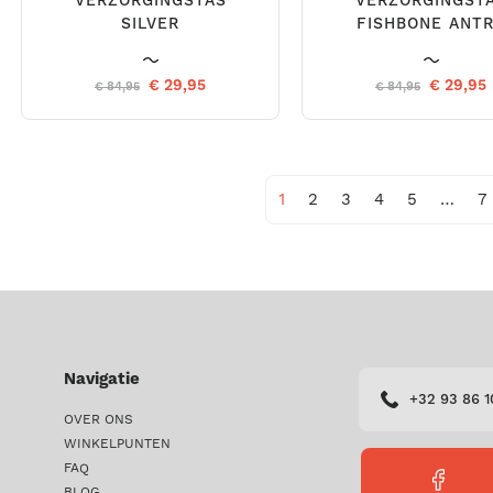
VERZORGINGSTAS
VERZORGINGST
SILVER
FISHBONE ANT
€ 29,95
€ 29,95
€ 84,95
€ 84,95
1
2
3
4
5
…
7
Navigatie
+32 93 86 1
OVER ONS
WINKELPUNTEN
FAQ
FACEBO
BLOG