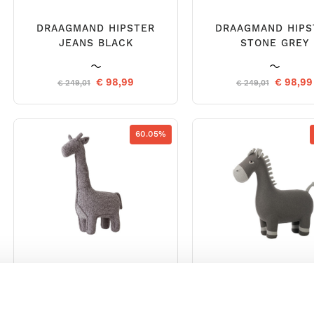
DRAAGMAND HIPSTER
DRAAGMAND HIPS
JEANS BLACK
STONE GREY
€ 98,99
€ 98,99
€ 249,01
€ 249,01
60.05%
GIRAFFE SMALL GREY
HORSE MEDIUM G