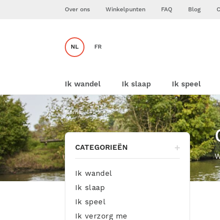
Over ons
Winkelpunten
FAQ
Blog
C
NL
FR
Ik wandel
Ik slaap
Ik speel
Home
CATEGORIEËN
W
Ik wandel
Ik slaap
Ik speel
Ik verzorg me