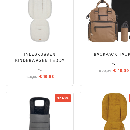
INLEGKUSSEN
BACKPACK TAU
KINDERWAGEN TEDDY
€ 49,99
€ 79,94
€ 19,98
€ 39,95
37.48%