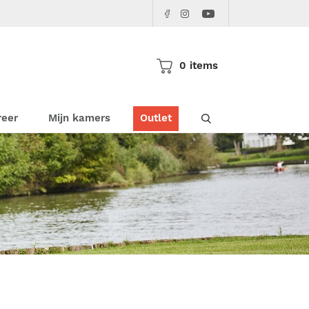
Facebook
Instagram
Youtube
Pericles
Pericles
Pericles
0 items
Doorzoek de websho
reer
Mijn kamers
Outlet