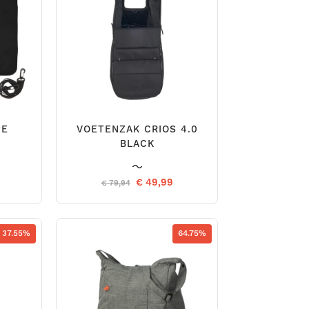
PE
VOETENZAK CRIOS 4.0
BLACK
€ 49,99
€ 79,94
37.55%
64.75%