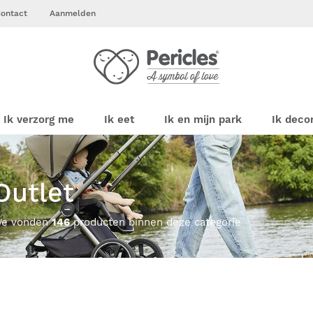
ontact
Aanmelden
Ik verzorg me
Ik eet
Ik en mijn park
Ik deco
Outlet
e vonden
146
producten binnen deze categorie