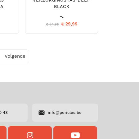
AS
VERZORGINGSTAS DEEP
RA
BLACK
€ 29,95
€ 84,95
Volgende
0 48
info@pericles.be
OK
INSTAGRAM
YOUTUBE