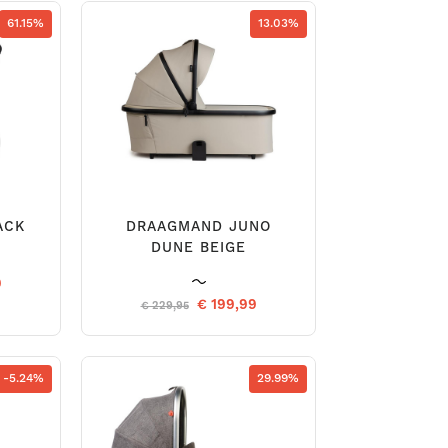
61.15%
13.03%
ACK
DRAAGMAND JUNO
DUNE BEIGE
9
€ 199,99
€ 229,95
-5.24%
29.99%