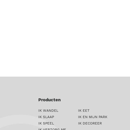
Producten
IK WANDEL
IK EET
IK SLAAP
IK EN MIJN PARK
IK SPEEL
IK DECOREER
IK VERZORG ME