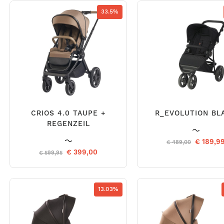
33.5%
CRIOS 4.0 TAUPE +
R_EVOLUTION BL
REGENZEIL
€ 189,9
€ 489,00
€ 399,00
€ 599,95
13.03%