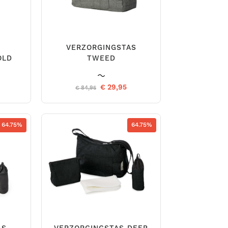
VERZORGINGSTAS
OLD
TWEED
€ 29,95
€ 84,95
64.75%
64.75%