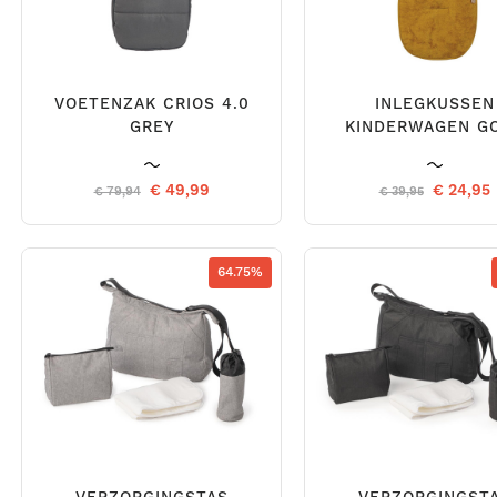
VOETENZAK CRIOS 4.0
INLEGKUSSEN
GREY
KINDERWAGEN G
€ 49,99
€ 24,95
€ 79,94
€ 39,95
64.75%