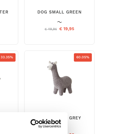
TER
DOG SMALL GREEN
€ 19,95
€ 49,95
33.35%
60.05%
REY
LAMA SMALL GREY