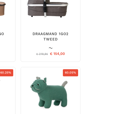
NO
DRAAGMAND 1GO2
TWEED
9
€ 154,00
€ 219,95
60.25%
60.05%