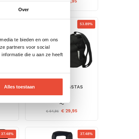
€ 19,95
€ 49,95
Over
64.75%
53.89%
 media te bieden en om ons
ze partners voor social
nformatie die u aan ze heeft
Alles toestaan
AS
VERZORGINGSTAS
BLACK
€ 29,95
€ 64,95
37.48%
37.48%