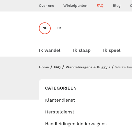
Over ons
Winkelpunten
FAQ
Blog
C
NL
FR
Ik wandel
Ik slaap
Ik speel
Home
FAQ
Wandelwagens & Buggy's
Welke kin
CATEGORIEËN
Klantendienst
Hersteldienst
Handleidingen kinderwagens