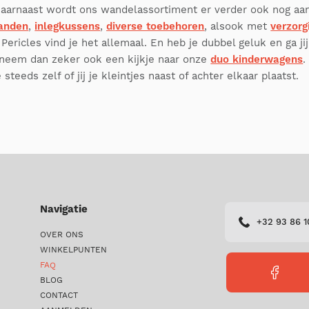
Daarnaast wordt ons wandelassortiment er verder ook nog a
anden
,
inlegkussens
,
diverse toebehoren
, alsook met
verzorg
j Pericles vind je het allemaal. En heb je dubbel geluk en ga j
 neem dan zeker ook een kijkje naar onze
duo kinderwagens
.
steeds zelf of jij je kleintjes naast of achter elkaar plaatst.
Navigatie
+32 93 86 1
OVER ONS
WINKELPUNTEN
FAQ
FACEBO
BLOG
PERICLE
CONTACT