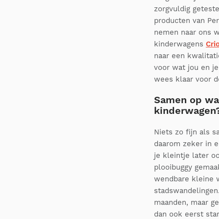
zorgvuldig getest
producten van Peri
nemen naar ons w
kinderwagens
Cri
naar een kwalitat
voor wat jou en je
wees klaar voor d
Samen op wan
kinderwagen
Niets zo fijn als
daarom zeker in e
je kleintje later 
plooibuggy gemaak
wendbare kleine w
stadswandelingen.
maanden, maar gebr
dan ook eerst sta