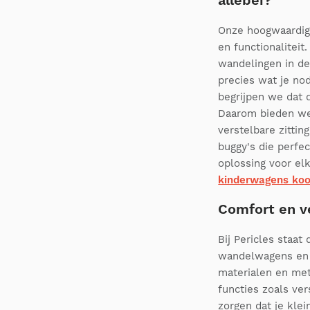
allebei?
Onze hoogwaardige
en functionalitei
wandelingen in de 
precies wat je nod
begrijpen we dat d
Daarom bieden we
verstelbare zitti
buggy's die perfec
oplossing voor e
kinderwagens koop
Comfort en v
Bij Pericles staat
wandelwagens en p
materialen en met
functies zoals ve
zorgen dat je klei