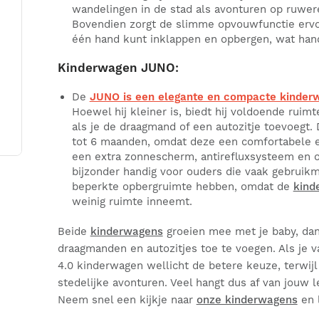
wandelingen in de stad als avonturen op ruwere
Bovendien zorgt de slimme opvouwfunctie ervo
één hand kunt inklappen en opbergen, wat hand
Kinderwagen JUNO:
De
JUNO is een elegante en compacte kinder
Hoewel hij kleiner is, biedt hij voldoende rui
als je de draagmand of een autozitje toevoegt.
tot 6 maanden, omdat deze een comfortabele en
een extra zonnescherm, antirefluxsysteem en o
bijzonder handig voor ouders die vaak gebruik
beperkte opbergruimte hebben, omdat de
kind
weinig ruimte inneemt.
Beide
kinderwagens
groeien mee met je baby, dan
draagmanden en autozitjes toe te voegen. Als je v
4.0 kinderwagen wellicht de betere keuze, terwij
stedelijke avonturen. Veel hangt dus af van jouw l
Neem snel een kijkje naar
onze kinderwagens
en l