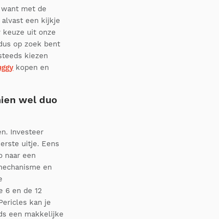
t want met de
alvast een kijkje
 keuze uit onze
 dus op zoek bent
 steeds kiezen
uggy
kopen en
ien wel duo
n. Investeer
erste uitje. Eens
ap naar een
imechanisme en
e
e 6 en de 12
Pericles kan je
ds een makkelijke