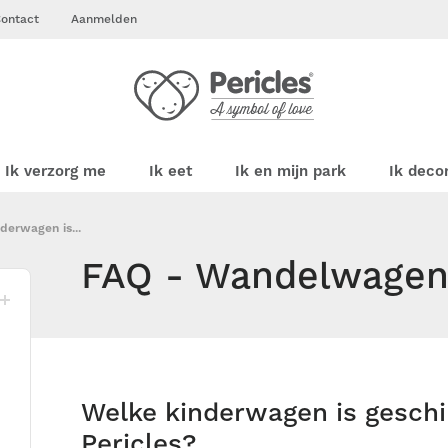
ontact
Aanmelden
Ik verzorg me
Ik eet
Ik en mijn park
Ik deco
derwagen is...
FAQ - Wandelwagen
Welke kinderwagen is geschik
Pericles?