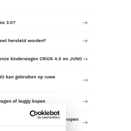
ios 3.0?
moet hersteld worden?
 onze kinderwagen CRIOS 4.0 en JUNO
NO kan gebruiken op ruwe
wagen of buggy kopen
 ik op letten als ik een buggy kopen