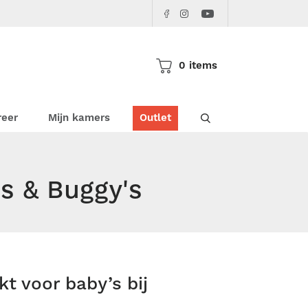
Facebook
Instagram
Youtube
Pericles
Pericles
Pericles
0 items
Doorzoek de websho
reer
Mijn kamers
Outlet
s & Buggy's
t voor baby’s bij