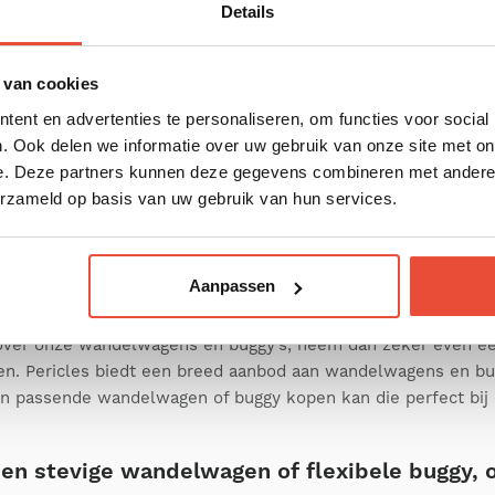
Details
Maak steeds de beste keuze als je wil buggy’s
 van cookies
ent en advertenties te personaliseren, om functies voor social
. Ook delen we informatie over uw gebruik van onze site met on
e. Deze partners kunnen deze gegevens combineren met andere i
erzameld op basis van uw gebruik van hun services.
Aanpassen
en over onze wandelwagens en buggy’s te koop bij Pericles
over onze wandelwagens en buggy’s, neem dan zeker even een
en. Pericles biedt een breed aanbod aan wandelwagens en bu
en passende wandelwagen of buggy kopen kan die perfect bi
 een stevige wandelwagen of flexibele buggy, 