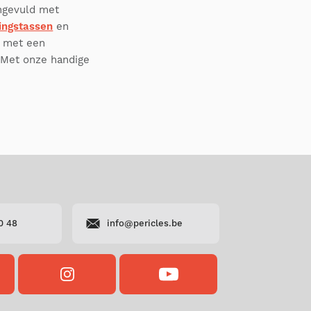
angevuld met
ingstassen
en
ij met een
 Met onze handige
0 48
info@pericles.be
OK
INSTAGRAM
YOUTUBE
S
PERICLES
PERICLES