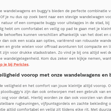
 wandelwagens en buggy's bieden de perfecte combinatie van
t. Of je nu dus op zoek bent naar een stevige wandelwagen vo
natuur of een compacte buggy voor uitstapjes in de stad, bij 
ig hebt om comfortabel en veilig op pad te gaan met je kleintj
e behoeftes kunnen verschillen afhankelijk van het doel en de
 dan ook een scala aan opties, variërend van robuuste wan
ngen en grote wielen voor offroad avonturen tot compacte en l
t zijn voor drukke stadsstraten. Zo vind je bij ons altijd wel 
lke wandelgelegenheid. Kom dus zeker een kijkje nemen, wan
 je bij Pericles
.
eiligheid voorop met onze wandelwagens en 
 de veiligheid en het comfort van jouw kleintje altijd voorop. 
looibuggy's zijn dan ook ontworpen met een gebruik van en
 oog voor detail. Hierbij worden ze dan ook voorzien van div
rstelbare rugleuningen, vijfpuntsgordels en zachte bekleding 
ntje altijd comfortabel en veilig zit tijdens elke rit. Met duu