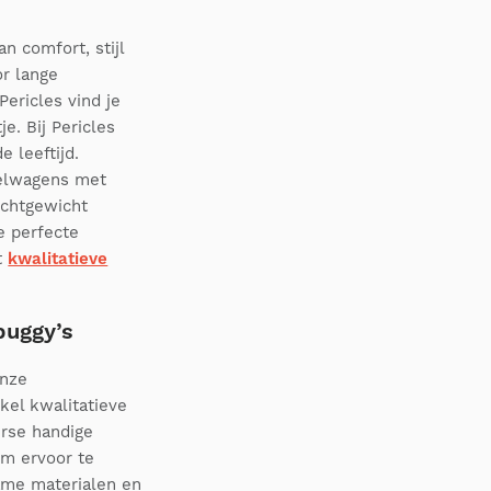
 comfort, stijl
or lange
Pericles vind je
e. Bij Pericles
 leeftijd.
delwagens met
ichtgewicht
de perfecte
t
kwalitatieve
buggy’s
Onze
kel kwalitatieve
erse handige
om ervoor te
rzame materialen en