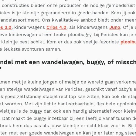
e constructies bieden onze producten de nodige gemoedsrus
cles is je kleintje gegarandeerd in goede handen. Kom jij ook 
andelassortiment. Ons kwalitatieve aanbod biedt onder meer
os 3.0
, kinderwagens
Crios 4.0
, als kinderwagens
Juno
. Of je
ieve kinderwagen of een leuke plooibuggy, bij Pericles kan je
 kleintje best schikt. Kom er dus ook snel je favoriete
plooib
e leukste avonturen samen.
del met een wandelwagen, buggy, of missch
?
 samen met je kleine jongen of meisje de wereld gaan verkenne
en stevige wandelwagen van Pericles, geschikt vanaf baby’s e
ook goed zelfstandig stabiel rechtop kan zitten, kan ook de st
t worden. Met zijn lichte hanteerbaarheid, flexibele opploo
ieltjes is de buggy dan ook een handig alternatief voor klein
 Dat maakt de buggy inzetbaar bij een leeftijd vanaf tussen d
uik hem dus pas als jouw kleintje er echt klaar voor is. Bij 
rten met een goede wandelwagen en kan je er later nog stee