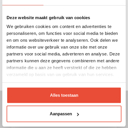
BESTYLE_140_120_10.093-IM.pdf
Deze website maakt gebruik van cookies
We gebruiken cookies om content en advertenties te
personaliseren, om functies voor social media te bieden
Handleiding commode Style
en om ons websiteverkeer te analyseren. Ook delen we
informatie over uw gebruik van onze site met onze
Handleiding kast 4 - deuren Style
partners voor social media, adverteren en analyse. Deze
partners kunnen deze gegevens combineren met andere
informatie die u aan ze heeft verstrekt of die ze hebben
Handleiding kast 5 - deuren Style
verzameld op basis van uw gebruik van hun services.
Alles toestaan
+32 93 86 10 48
Aanpassen