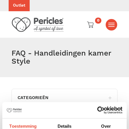
Outlet
0
Toggle
navigati
FAQ - Handleidingen kamer
Style
CATEGORIEËN
Handleiding bedden Style 120 x 60 cm /
Toestemming
Details
Over
140 x 70 cm