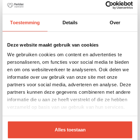
Toestemming
Details
Over
FAQ sur nos parcs pour bébé en vente chez
Pericles
Deze website maakt gebruik van cookies
We gebruiken cookies om content en advertenties te
Vous avez une question sur nos parcs pour bébé ?
personaliseren, om functies voor social media te bieden
Consultez notre FAQ
en om ons websiteverkeer te analyseren. Ook delen we
Pericles propose une large gamme de parcs pour
informatie over uw gebruik van onze site met onze
bébé afin que chacun puisse trouver un beau parc
partners voor social media, adverteren en analyse. Deze
qui répond parfaitement à ses besoins et
partners kunnen deze gegevens combineren met andere
attentes.
informatie die u aan ze heeft verstrekt of die ze hebben
Créez un environnement de jeu
verzameld op basis van uw gebruik van hun services.
sécurisé avec un parc pour bébé de
Pericles.
Alles toestaan
Un environnement de jeu sécurisé et confortable