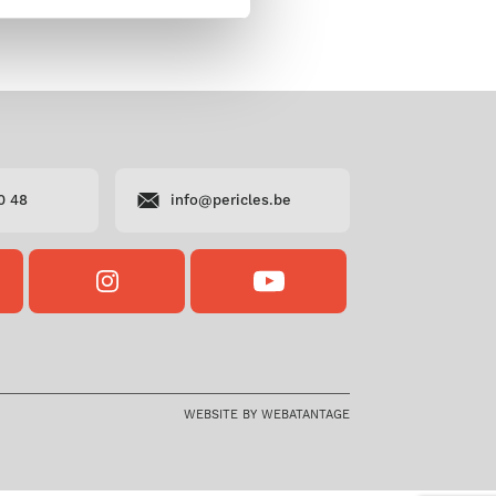
0 48
info@pericles.be
OK
INSTAGRAM
YOUTUBE
S
PERICLES
PERICLES
WEBSITE BY WEBATANTAGE