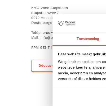
KMO-zone Stapsteen
Stapsteenweg 7
9070 Heusden
Destelbergen
Téléphone:
+32 93 86 10 48
Mail:
info@pericles.be
Toestemming
RPM GENT | TVA BE0405871457
Deze website maakt gebruik
We gebruiken cookies om cont
Découvrez nos points de vente
websiteverkeer te analyseren
media, adverteren en analys
verstrekt of die ze hebben v