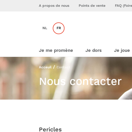
A propos de nous
Points de vente
FAQ (Foir
NL
FR
Je me promène
Je dors
Je joue
Acceuil
Contact
Nous contacter
Pericles