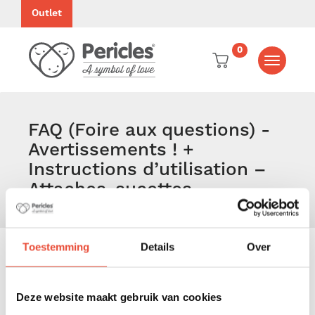
Outlet
0
Toggle
navigati
FAQ (Foire aux questions) -
Avertissements ! +
Instructions d’utilisation –
Attaches-sucettes
Toestemming
Details
Over
CATÉGORIES
Deze website maakt gebruik van cookies