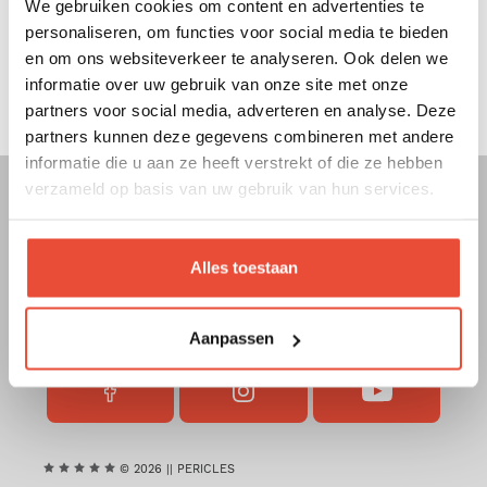
We gebruiken cookies om content en advertenties te
personaliseren, om functies voor social media te bieden
Avertissements ! + Instructions d’utilisation
en om ons websiteverkeer te analyseren. Ook delen we
– Attaches-sucettes
informatie over uw gebruik van onze site met onze
partners voor social media, adverteren en analyse. Deze
partners kunnen deze gegevens combineren met andere
informatie die u aan ze heeft verstrekt of die ze hebben
verzameld op basis van uw gebruik van hun services.
+32 93 86 10 48
Alles toestaan
info@pericles.be
Aanpassen
FACEBOOK
INSTAGRAM
YOUTUBE
PERICLES
PERICLES
PERICLES
© 2026 || PERICLES