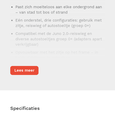
Past zich moeiteloos aan elke ondergrond aan
– van stad tot bos of strand
Eén onderstel, drie configuraties: gebruik met
zitje, reiswieg of autostoeltje (groep 0+)
Compatibel met de Juno 2.0-reiswieg en
diverse autostoeltjes groep 0+ (adapters apart
verkrijgbaar)
Opvouwbaar met het zitje op het frame – in
beide richtingen te gebruiken
Snel, eenvoudig en met één hand opvouwbaar
Lees meer
tot een supercompact, zelfstandig staand
pakket
Afmetingen opgevouwen: 70 × 54 × 35 cm
Comfort & gebruiksgemak
Luxe, omkeerbaar zitje – verstelbaar in twee
Specificaties
hoogtes voor een optimale interactie met je