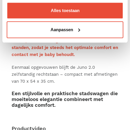
Een overzicht van de compatibele autostoeltjes
vind je bij de kenmerken.
Alles toestaan
Zo groeit de Juno 2.0 met je kindje mee vanaf de
allereerste momenten.
Aanpassen
Het zitje is in de hoogte verstelbaar met 2
standen, zodat je steeds het optimale comfort en
contact met je baby behoudt.
Eenmaal opgevouwen blijft de Juno 2.0
zelfstandig rechtstaan – compact met afmetingen
van 70 x 54 x 35 cm.
Een stijlvolle en praktische stadswagen die
moeiteloos elegantie combineert met
dagelijks comfort.
Productvideo