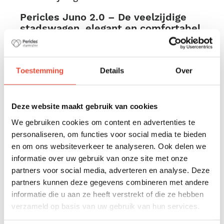
Pericles Juno 2.0 – De veelzijdige
stadswagen, elegant en comfortabel
De Pericles Juno 2.0 wandelwagen is de ideale
keuze voor ouders die het beste voor hun baby
Toestemming
Details
Over
willen, zonder in te boeten op comfort,
compactheid en gebruiksgemak. Dankzij het
vouwsysteem met één hand klap je de wagen
Deze website maakt gebruik van cookies
moeiteloos in – perfect voor onderweg en in het
dagelijks leven.
We gebruiken cookies om content en advertenties te
personaliseren, om functies voor social media te bieden
De Juno 2.0 is een echt 3-in-1 travel system: op
en om ons websiteverkeer te analyseren. Ook delen we
het frame plaats je eenvoudig het meegeleverde
informatie over uw gebruik van onze site met onze
zitje, de Juno 2.0 reiswieg (apart verkrijgbaar) of
partners voor social media, adverteren en analyse. Deze
een compatibel autostoeltje groep 0+. Dit
partners kunnen deze gegevens combineren met andere
autostoeltje kan bevestigd worden met behulp
informatie die u aan ze heeft verstrekt of die ze hebben
van een adapterset (apart verkrijgbaar).
verzameld op basis van uw gebruik van hun services.