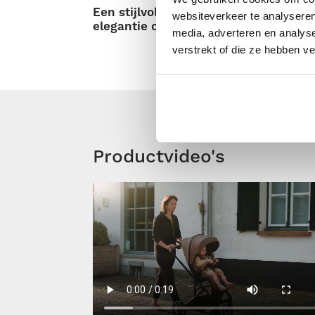
Een stijlvolle en praktische stadswa
websiteverkeer te analyseren
elegantie combineert met dagelijks c
media, adverteren en analys
verstrekt of die ze hebben v
Productvideo's