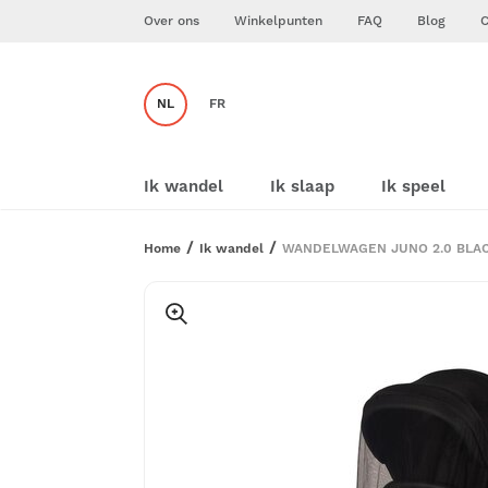
Over ons
Winkelpunten
FAQ
Blog
C
NL
FR
Ik wandel
Ik slaap
Ik speel
Home
Ik wandel
WANDELWAGEN JUNO 2.0 BLA