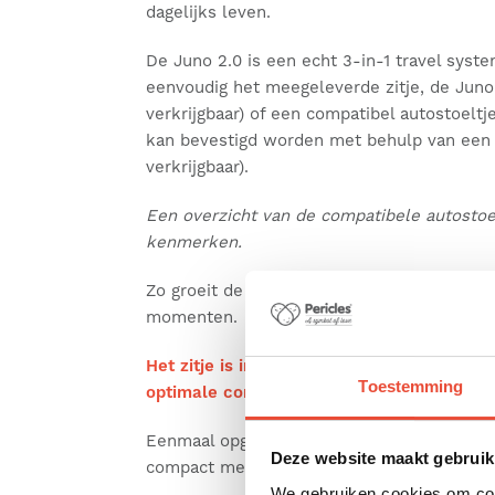
dagelijks leven.
De Juno 2.0 is een echt 3-in-1 travel syste
eenvoudig het meegeleverde zitje, de Juno 
verkrijgbaar) of een compatibel autostoeltj
kan bevestigd worden met behulp van een 
verkrijgbaar).
Een overzicht van de compatibele autostoelt
kenmerken.
Zo groeit de Juno 2.0 met je kindje mee va
momenten.
Het zitje is in de hoogte verstelbaar met 2
Toestemming
optimale comfort en contact met je baby 
Eenmaal opgevouwen blijft de Juno 2.0 zel
Deze website maakt gebruik
compact met afmetingen van 70 x 54 x 35 
We gebruiken cookies om cont