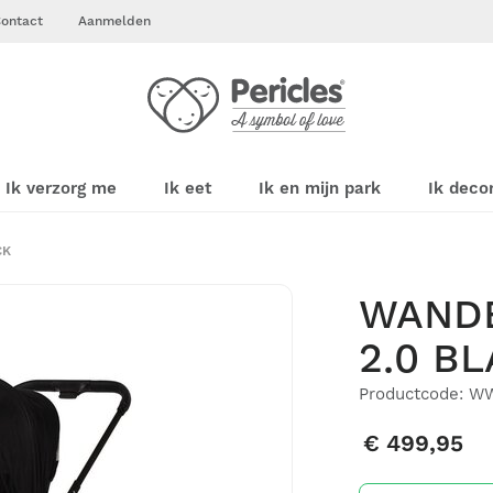
ontact
Aanmelden
Ik verzorg me
Ik eet
Ik en mijn park
Ik deco
CK
WAND
2.0 B
Productcode: W
€ 499,95