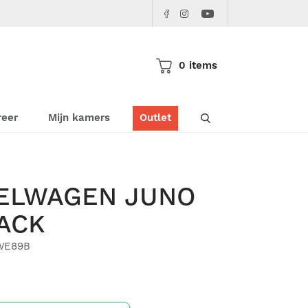
Facebook
Instagram
Youtube
Pericles
Pericles
Pericles
0 items
Doorzoek de websho
reer
Mijn kamers
Outlet
ELWAGEN JUNO
LACK
WE89B