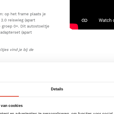
m: op het frame plaats je
2.0 reiswieg (apart
e groep 0+. Dit autostoeltje
adapterset (apart
jes vind je bij de
naf de allereerste
 standen, zodat je steeds het
Details
behoudt.
fstandig rechtstaan –
 van cookies
cm.
ent en advertenties te personaliseren, om functies voor social