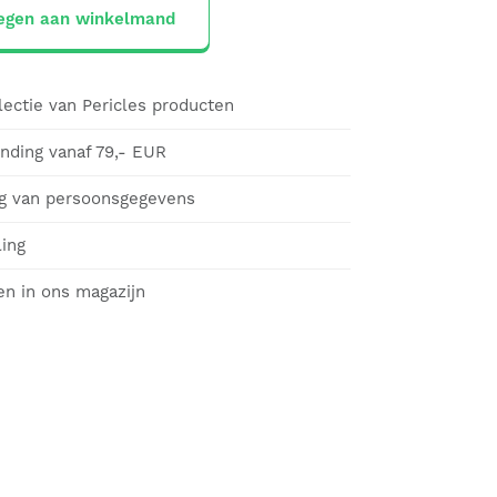
egen aan winkelmand
lectie van Pericles producten
ending vanaf 79,- EUR
g van persoonsgegevens
ling
en in ons magazijn