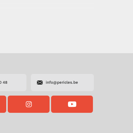
0 48
info@pericles.be
OK
INSTAGRAM
YOUTUBE
S
PERICLES
PERICLES