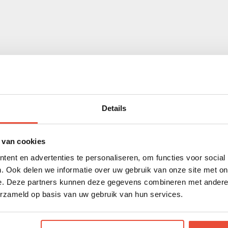
d video baby monitor
even in the dark. Wal
 on your little one,
included for a better 
Details
 van cookies
ent en advertenties te personaliseren, om functies voor social
. Ook delen we informatie over uw gebruik van onze site met on
e. Deze partners kunnen deze gegevens combineren met andere i
erzameld op basis van uw gebruik van hun services.
reless technology for in-home viewing Remote pan, tilt and 
tor Two-way talk Room temperature monitoring Adjustable C° 
eable parent unit Wall mount (2)