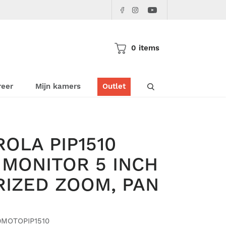
Facebook
Instagram
Youtube
Pericles
Pericles
Pericles
0 items
Doorzoek de websho
reer
Mijn kamers
Outlet
OLA PIP1510
 MONITOR 5 INCH
IZED ZOOM, PAN
0MOTOPIP1510