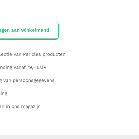
egen aan winkelmand
lectie van Pericles producten
ending vanaf 79,- EUR
g van persoonsgegevens
ling
en in ons magazijn