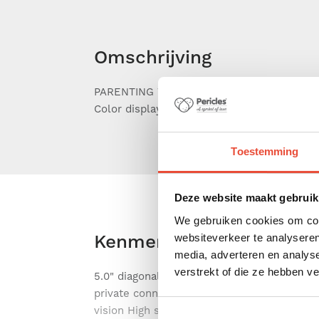
Omschrijving
PARENTING WITH PIP1510 - 5 inch motorize
Color display so you can always keep an eye
Toestemming
Deze website maakt gebruik
We gebruiken cookies om cont
Kenmerken
websiteverkeer te analyseren
media, adverteren en analys
verstrekt of die ze hebben v
5.0" diagonal color screen 2.4GHz FHSS wi
private connection LED sound level indica
vision High sensitivity microphone Recharg