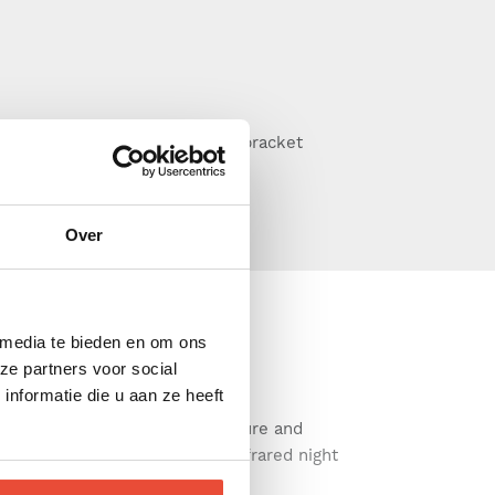
l mount your camera using the bracket
view of your baby.
Over
 media te bieden en om ons
ze partners voor social
nformatie die u aan ze heeft
zoom Up to 300m range (1) Secure and
and F° temperature reading Infrared night