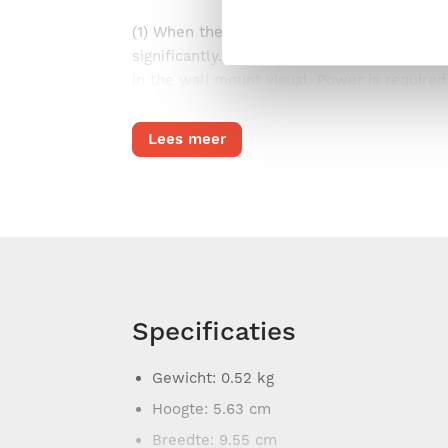
(1) When there is a clear line of sight be
significantly. With parent and baby units i
in the wall mount visual. Power is required
Lees meer
Specificaties
Gewicht
: 0.52 kg
Hoogte
: 5.63 cm
Breedte
: 9.55 cm