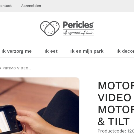
ontact
Aanmelden
Ik verzorg me
Ik eet
Ik en mijn park
Ik deco
PIP1510 VIDEO...
MOTOR
VIDEO
MOTOR
& TILT
Productcode: 12