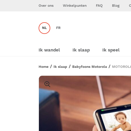
Over ons
Winkelpunten
FAQ
Blog
C
NL
FR
Ik wandel
Ik slaap
Ik speel
Home
Ik slaap
Babyfoons Motorola
MOTOROLA 