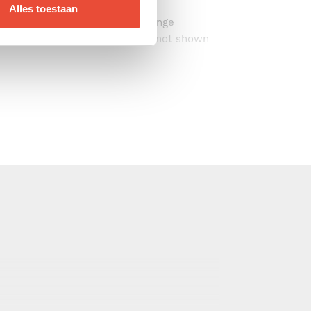
Alles toestaan
nd baby units will reduce the range
ns power cable for the camera is not shown