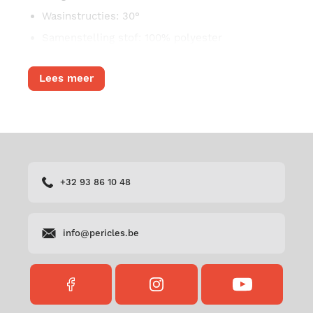
Wasinstructies
: 30°
Samenstelling stof
: 100% polyester
Lees meer
+32 93 86 10 48
info@pericles.be
FACEBOOK
INSTAGRAM
YOUTUBE
PERICLES
PERICLES
PERICLES