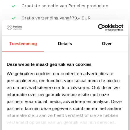
Grootste selectie van Pericles producten
Gratis verzending vanaf 79,- EUR
Bescherming van persoonsgegevens
Veilige betaling
Toestemming
Details
Over
Gratis afhalen in ons magazijn
Deze website maakt gebruik van cookies
We gebruiken cookies om content en advertenties te
personaliseren, om functies voor social media te bieden
en om ons websiteverkeer te analyseren. Ook delen we
informatie over uw gebruik van onze site met onze
Omschrijving
partners voor social media, adverteren en analyse. Deze
Het universele Pericles inlegkussen is een
partners kunnen deze gegevens combineren met andere
speciaal voor de wandelwagen ontworpen
informatie die u aan ze heeft verstrekt of die ze hebben
kussentje en biedt een beter zitcomfort aan je
verzameld op basis van uw gebruik van hun services.
kindje, daarnaast beschermt het inlegkussen ook