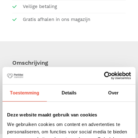
Veilige betaling
Gratis afhalen in ons magazijn
Omschrijving
Met de Pericles Crios 4.0 adapters bevestig je
heel eenvoudig en veilig verschillende autozitjes
op het Crios 4.0 wandelwagenframe.
Toestemming
Details
Over
Lijst met compatibele autozitjes vindt u bij
"kenmerken"
Deze website maakt gebruik van cookies
We gebruiken cookies om content en advertenties te
personaliseren, om functies voor social media te bieden