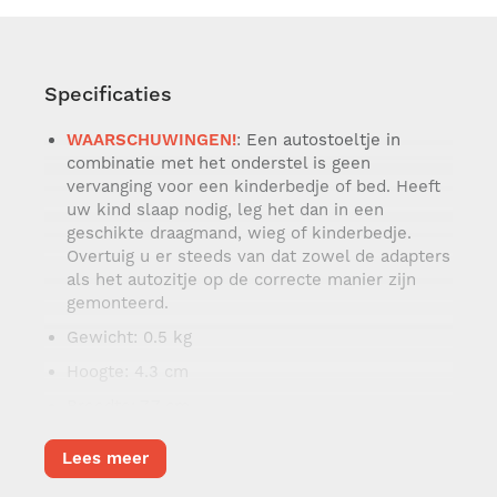
360, Pebble Pro, Pebble 360 Pro, Coral 360
Joie
Specificaties
I-Gemm, I-Level, Sprint, I-Snug
WAARSCHUWINGEN!
: Een autostoeltje in
HTS BeSafe
combinatie met het onderstel is geen
vervanging voor een kinderbedje of bed. Heeft
iZi Go modular / X1
uw kind slaap nodig, leg het dan in een
geschikte draagmand, wieg of kinderbedje.
Nuna
Overtuig u er steeds van dat zowel de adapters
als het autozitje op de correcte manier zijn
Pipa next, Arra, Arra Next, Pipa urbn
gemonteerd.
Gewicht
: 0.5 kg
Kiddy
Hoogte
: 4.3 cm
evoluna i-Size 2, Evoluna i-Size, Evolution pro 2
Breedte
: 7.7 cm
Lengte
: 22 cm
Lees meer