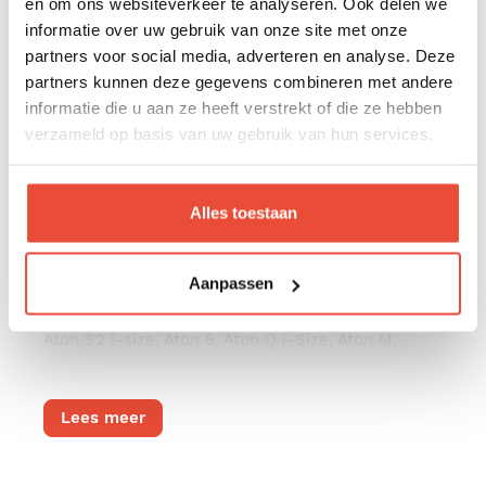
en om ons websiteverkeer te analyseren. Ook delen we
informatie over uw gebruik van onze site met onze
partners voor social media, adverteren en analyse. Deze
Kenmerken
partners kunnen deze gegevens combineren met andere
Biedt een gemakkelijk reissysteem met één
informatie die u aan ze heeft verstrekt of die ze hebben
klik.
verzameld op basis van uw gebruik van hun services.
Veilige en stevige koppeling om veilig te
wandelen.
Alles toestaan
De adapter set is compatibel met de
onderstaande autozitjes:
Aanpassen
Cybex
Aton S2 i-size, Aton 5, Aton Q i-Size, Aton M,
Cloud Z, Cloud Z2 i-Size, Cloud T i-Size, Cloud G
i-Size
Lees meer
Maxi Cosi
Citi, Cabrio Fix, Cabrio Fix i-Size, Pebble, Pebble