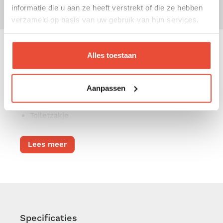
informatie die u aan ze heeft verstrekt of die ze hebben
verzameld op basis van uw gebruik van hun services.
Alles toestaan
Kenmerken
Isothermisch zakje voor zuigfles
Aanpassen
Verschoningsmatje
Toiletzakje
Lees meer
Specificaties