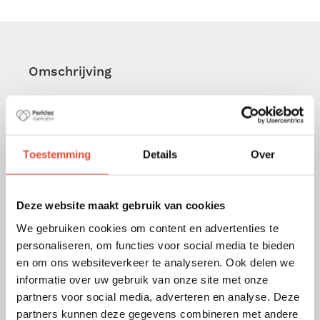
Omschrijving
Luiers, fruitpapjes, zuigflesjes, speelgoed, extra
kleding en ... Hoe meer je mee moet nemen, hoe
meer ruimte je nodig hebt. Met de Pericles
luiertas heb je alles in één: niet alleen handige
Toestemming
Details
Over
vakken voor je babybenodigdheden, maar ook nog
een opvouwbaar verschoonmatje en een
isometrisch zakje.
Deze website maakt gebruik van cookies
We gebruiken cookies om content en advertenties te
Inbegrepen:
personaliseren, om functies voor social media te bieden
en om ons websiteverkeer te analyseren. Ook delen we
Isothermisch zakje voor zuigfles
informatie over uw gebruik van onze site met onze
Verschoningsmatje
partners voor social media, adverteren en analyse. Deze
Toiletzakje
partners kunnen deze gegevens combineren met andere