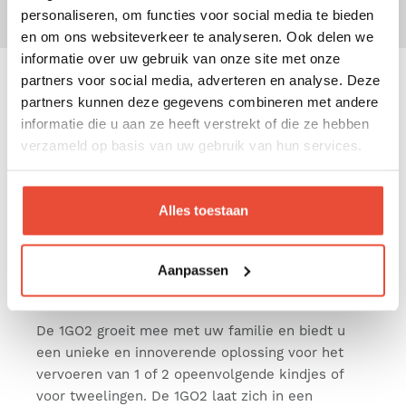
personaliseren, om functies voor social media te bieden
en om ons websiteverkeer te analyseren. Ook delen we
informatie over uw gebruik van onze site met onze
partners voor social media, adverteren en analyse. Deze
partners kunnen deze gegevens combineren met andere
Omschrijving
informatie die u aan ze heeft verstrekt of die ze hebben
verzameld op basis van uw gebruik van hun services.
1GO2 - de evolutieve wandelwagen voor
het moderne gezin.
De wandelwagen 1GO2 is speciaal ontwikkeld om
Alles toestaan
te voldoen aan de verwachtingen van een modern
gezin. Vanaf de geboorte, in combinatie met
verschillende autozitjes groep 0+*, de 1GO2 is het
Aanpassen
perfecte reissysteem.
De 1GO2 groeit mee met uw familie en biedt u
een unieke en innoverende oplossing voor het
vervoeren van 1 of 2 opeenvolgende kindjes of
voor tweelingen. De 1GO2 laat zich in een