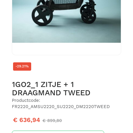
-29.21%
1GO2_1 ZITJE + 1
DRAAGMAND TWEED
Productcode:
FR2220_AMSU2220_SU2220_DM2220TWEED
€ 636,94
€ 899,80