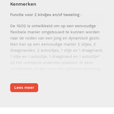
Kenmerken
Functie voor 2 kindjes en/of tweeling :
De 1GO2 is ontwikkeld om op een eenvoudige
flexibele manier omgebouwd te kunnen worden
naar de noden van een jong en dynamisch gezin.
Men kan op een eenvoudige manier 2 zitjes, 2
draagmanden, 2 autozitjes, 1 zitje en 1 draagmand,
1 zitje en 1 autozitje, 1 draagmand en 1 autozitje*
op het compacte onderstel plaatsen. Al deze
combinaties zorgen voor een optimale oplossing
voor uw gezin.
Ergonomische duwstang en compact opvouwbaar
Lees meer
de ergonomische duwstang is verstelbaar in 4
hoogtes. De 1GO2 is voorzien van een eenvoudig
bedienbare plooimechanisme, u trekt de 2 zwarte
hendels onderaan de duwstang naar u toe en