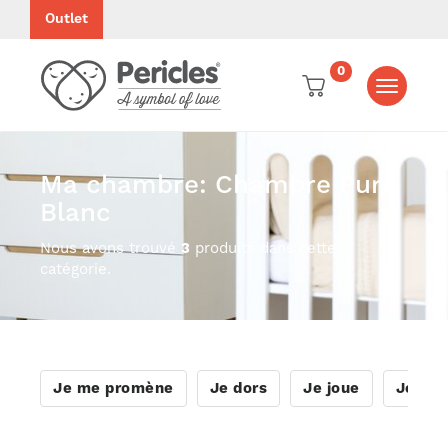
Outlet
0
Toggle
navigati
Ma chambre: Chambre Pure
Blanc
Nous avons trouvé
3
produits dans cette
catégorie.
Je me promène
Je dors
Je joue
Je me 