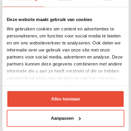
Is de NOA geschikt voor appartementen?
Deze website maakt gebruik van cookies
Kan het zitje naar de ouder én naar voren
gericht worden?
We gebruiken cookies om content en advertenties te
personaliseren, om functies voor social media te bieden
en om ons websiteverkeer te analyseren. Ook delen we
Kan de rugleuning versteld worden?
informatie over uw gebruik van onze site met onze
partners voor social media, adverteren en analyse. Deze
Beschikt de NOA over vering?
partners kunnen deze gegevens combineren met andere
informatie die u aan ze heeft verstrekt of die ze hebben
verzameld op basis van uw gebruik van hun services.
Welke banden heeft de NOA?
Alles toestaan
Is de duwstang verstelbaar?
Worden accessoires meegeleverd?
Aanpassen