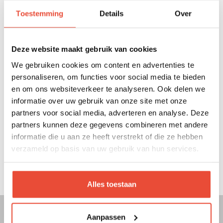
Mode d'emploi Lits Nomad 120 x 60 cm
en 140 x 70 cm
Toestemming
Details
Over
http://www.pericles.be/Repository/Handleidingen
/BENOMAD_120_140_10.107-10.108-
Deze website maakt gebruik van cookies
IMFINAL_compressed.pdf
We gebruiken cookies om content en advertenties te
personaliseren, om functies voor social media te bieden
en om ons websiteverkeer te analyseren. Ook delen we
Mode d'emploi Armoire 2-portes Nomad
informatie over uw gebruik van onze site met onze
partners voor social media, adverteren en analyse. Deze
partners kunnen deze gegevens combineren met andere
Mode d'emploi Armoire 3-portes Nomad
informatie die u aan ze heeft verstrekt of die ze hebben
verzameld op basis van uw gebruik van hun services.
Mode d'emploi Commode Nomad
Alles toestaan
Aanpassen