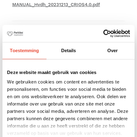
MANUAL_Hvdh_20231213_CRIOS4.0.pdf
Mode d'emploi poussette Noa
Mode d'emploi nacelle poussette Noa
Toestemming
Details
Over
Mode d'emploi poussette JUNO 2.0
Deze website maakt gebruik van cookies
We gebruiken cookies om content en advertenties te
Mode d'emploi nacelle poussette JUNO 2.0
personaliseren, om functies voor social media te bieden
en om ons websiteverkeer te analyseren. Ook delen we
informatie over uw gebruik van onze site met onze
Mode d'emploi nacelle Crios 4.0
partners voor social media, adverteren en analyse. Deze
partners kunnen deze gegevens combineren met andere
Mode d'emploi Crios 3.0
informatie die u aan ze heeft verstrekt of die ze hebben
verzameld op basis van uw gebruik van hun services.