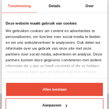
Notice armoire Benjamin 2 portes
Toestemming
Details
Over
KTBENJ2D
Deze website maakt gebruik van cookies
We gebruiken cookies om content en advertenties te
Notice Commode Benjamin
personaliseren, om functies voor social media te bieden
en om ons websiteverkeer te analyseren. Ook delen we
Notice lit Benjamin
informatie over uw gebruik van onze site met onze
partners voor social media, adverteren en analyse. Deze
partners kunnen deze gegevens combineren met andere
Notice armoire Benjamin 3 portes
informatie die u aan ze heeft verstrekt of die ze hebben
verzameld op basis van uw gebruik van hun services.
Notice étagère Benjamin
Alles toestaan
Aanpassen