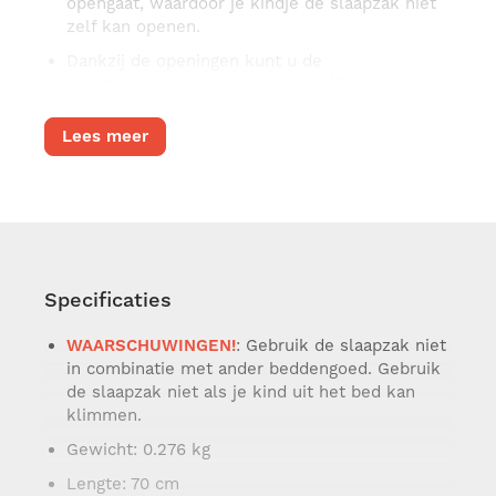
opengaat, waardoor je kindje de slaapzak niet
zelf kan openen.
Dankzij de openingen kunt u de
veiligheidsgordels heel gemakkelijk
aanbrengen en goed om het lichaam van de
baby doen aansluiten.
Lees meer
Specificaties
WAARSCHUWINGEN!
: Gebruik de slaapzak niet
in combinatie met ander beddengoed. Gebruik
de slaapzak niet als je kind uit het bed kan
klimmen.
Gewicht
: 0.276 kg
Lengte
: 70 cm