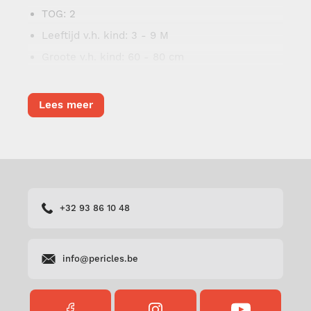
TOG
: 2
Leeftijd v.h. kind
: 3 - 9 M
Groote v.h. kind
: 60 - 80 cm
Wasinstructies
: 30°
Onderhoud
:
Lees meer
Was de slaapzak voor het eerste gebruik. Niet
droog reinigingen. Niet op zeer hoge
temperaturen strijken (maximaal 110°C) en bij
voorkeur zonder stoom strijken. Gebruik geen
bleekmiddel om dit kledingstuk te behandelen.
Niet in de droogkast drogen.
+32 93 86 10 48
Samenstelling stof
: Voorkant:100% polyester /
Achterkant:100% katoen
info@pericles.be