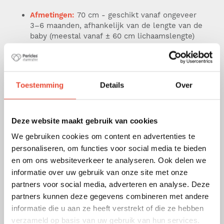
Afmetingen:
70 cm - geschikt vanaf ongeveer
3–6 maanden, afhankelijk van de lengte van de
baby (meestal vanaf ± 60 cm lichaamslengte)
en doorgaans bruikbaar tot ca. 9 maanden (± 70
cm lengte).
Materiaal
: warme en knuffelige teddy stof.
Toestemming
Details
Over
Uitvoering:
met afneembare mouwen,
waardoor de slaapzak zowel in koudere als
warmere seizoenen kan worden gebruikt.
Deze website maakt gebruik van cookies
TOG-waarde
: 2 – ideaal voor gemiddelde
kamertemperaturen
We gebruiken cookies om content en advertenties te
personaliseren, om functies voor social media te bieden
Praktisch:
compatibel met autostoelen dankzij
en om ons websiteverkeer te analyseren. Ook delen we
de speciale gordelopeningen.
informatie over uw gebruik van onze site met onze
Gebruiksgemak
: centrale ritssluiting voor
partners voor social media, adverteren en analyse. Deze
eenvoudig aan- en uittrekken.
partners kunnen deze gegevens combineren met andere
informatie die u aan ze heeft verstrekt of die ze hebben
https://www.pericles.be/nl/blog/1272/slaapzakke
verzameld op basis van uw gebruik van hun services.
n/ontdek-comfort-en-veiligheid-met-onze-