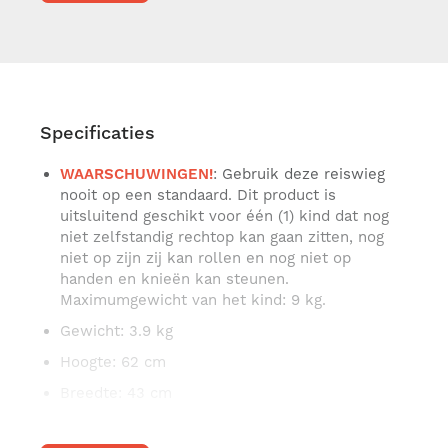
Waterafstotende XL-zonnekap met UV50-
bescherming – veilig tegen zon en regen
Geïntegreerde draagbeugel, subtiel verwerkt in
de zonnekap voor extra gebruiksgemak
Comfortabel, ergonomisch matras met
Specificaties
afneembare en wasbare hoes
Geperforeerde bodem met vier voetjes voor
WAARSCHUWINGEN!
: Gebruik deze reiswieg
optimale luchtcirculatie
nooit op een standaard. Dit product is
uitsluitend geschikt voor één (1) kind dat nog
Twee mesh doorkijkvensters voor extra
niet zelfstandig rechtop kan gaan zitten, nog
ventilatie en panoramisch zicht
niet op zijn zij kan rollen en nog niet op
Extra zonnescherm (gratis inbegrepen) – biedt
handen en knieën kan steunen.
schaduw zonder in te boeten op verluchting
Maximumgewicht van het kind: 9 kg.
Gewicht
: 3.9 kg
Praktisch & hygiënisch
Hoogte
: 62 cm
Opvouwbare draagmand – eenvoudig op te
Breedte
: 43 cm
bergen en handig voor onderweg
Lengte
: 83 cm
Beschermend dekzeil inbegrepen