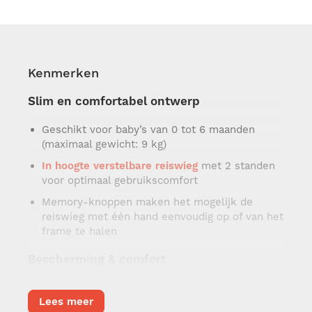
Kenmerken
Slim en comfortabel ontwerp
Geschikt voor baby’s van 0 tot 6 maanden
(maximaal gewicht: 9 kg)
In hoogte verstelbare reiswieg
met 2 standen
voor optimaal gebruikscomfort
Memory-knoppen maken het mogelijk de
reiswieg met één hand eenvoudig op of van het
frame te halen
Bescherming & comfort
XL-zonnekap met zonneklep voor maximale
Lees meer
schaduw en bescherming