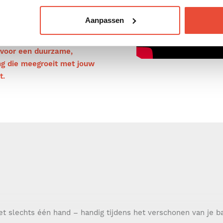
Bovendien is hij gemaakt van
eriaal – een bewuste keuze
Aanpassen
 voor een duurzame,
ing die meegroeit met jouw
t.
t slechts één hand – handig tijdens het verschonen van je b