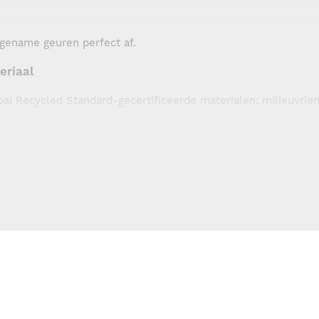
ngename geuren perfect af.
eriaal
bal Recycled Standard-gecertificeerde materialen: milieuvrie
de vaatwasser.
ergelijkbare systemen. Geschikt voor standaard vuilniszakke
zakken
are materialen met aandacht voor het milieu. Ze zijn waterdic