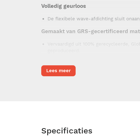
Volledig geurloos
De flexibele wave-afdichting sluit onaa
Gemaakt van GRS-gecertificeerd mat
Vervaardigd uit 100% gerecycleerde, Glo
geproduceerd.
Makkelijk schoon te maken
Lees meer
Reinig met een doekje of geschikt voor 
Kostenbesparend
Tot wel 60% lagere gebruikskosten dan v
zakken.
Inclusief 1 rol van 15 Pericles Magic-
Specificaties
De zakken zijn vervaardigd uit herbruikb
*25 luiers.