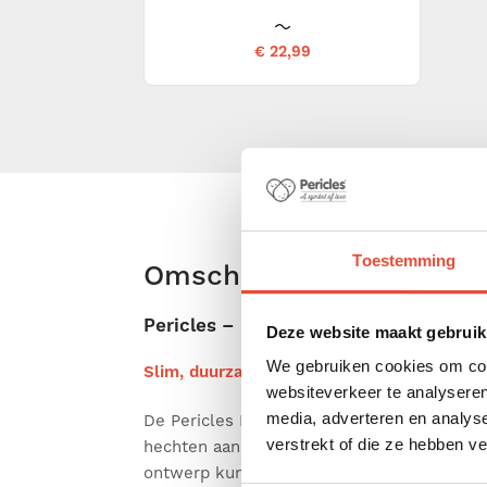
€ 22,99
Toestemming
Omschrijving
Pericles – Magic Luieremmer
Deze website maakt gebruik
We gebruiken cookies om cont
Slim, duurzaam en veelzijdig – ideaal voor 
websiteverkeer te analyseren
media, adverteren en analys
De Pericles Magic Luieremmer is ontworpe
verstrekt of die ze hebben v
hechten aan gemak, hygiëne én duurzaamhe
ontwerp kun je de emmer eenvoudig met éé