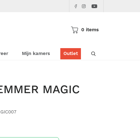
Facebook
Instagram
Youtube
Pericles
Pericles
Pericles
0 items
Doorzoek de websho
reer
Mijn kamers
Outlet
EMMER MAGIC
AGIC007