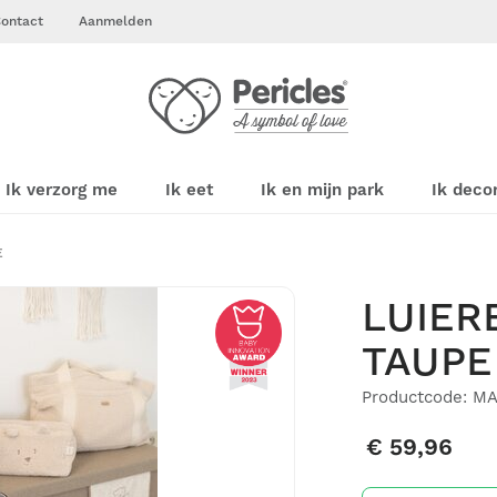
ontact
Aanmelden
Ik verzorg me
Ik eet
Ik en mijn park
Ik deco
E
LUIER
TAUPE
Baby Innovation Award winner 2023
Productcode: M
€ 59,96