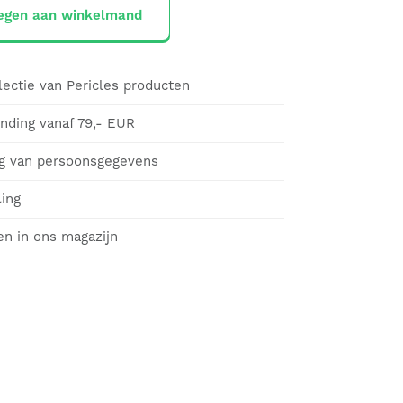
egen aan winkelmand
lectie van Pericles producten
ending vanaf 79,- EUR
g van persoonsgegevens
ling
en in ons magazijn