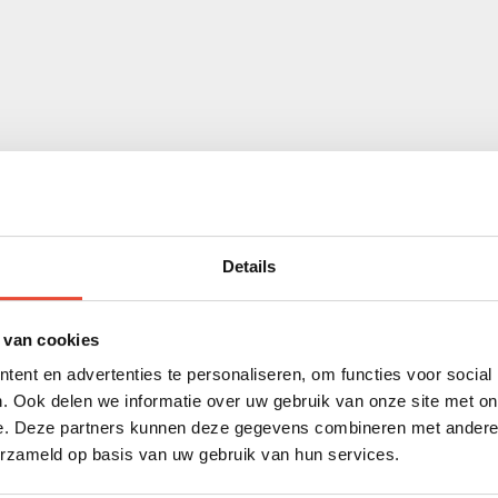
Details
Productvideo
 van cookies
ent en advertenties te personaliseren, om functies voor social
elk gezin.
. Ook delen we informatie over uw gebruik van onze site met on
e. Deze partners kunnen deze gegevens combineren met andere i
n voor ouders die waarde
erzameld op basis van uw gebruik van hun services.
id. Dankzij het slimme
n hand bedienen, terwijl