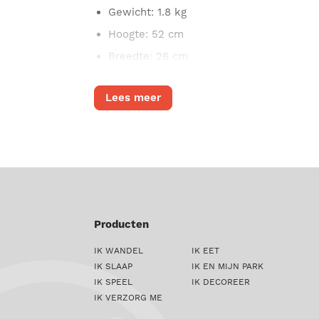
Gewicht
: 1.8 kg
*Het aantal kan iets kleiner of groter zijn 
Hoogte
: 52 cm
Breedte
: 26 cm
Lees meer
Producten
IK WANDEL
IK EET
IK SLAAP
IK EN MIJN PARK
IK SPEEL
IK DECOREER
IK VERZORG ME