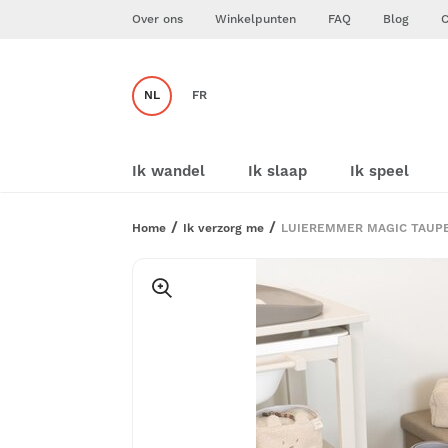
Over ons
Winkelpunten
FAQ
Blog
C
NL
FR
Ik wandel
Ik slaap
Ik speel
Home
Ik verzorg me
LUIEREMMER MAGIC TAUP