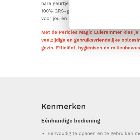
nare geurtjes volledig worden afgesloten. 
100% GRS-gecertificeerd gerecycleerd mat
voor jou én de planeet.
Met de Pericles Magic Luieremmer kies je
veelzijdige en gebruiksvriendelijke oploss
gezin. Efficiënt, hygiënisch én milieubewus
Kenmerken
Eénhandige bediening
Eenvoudig te openen en te gebruiken me