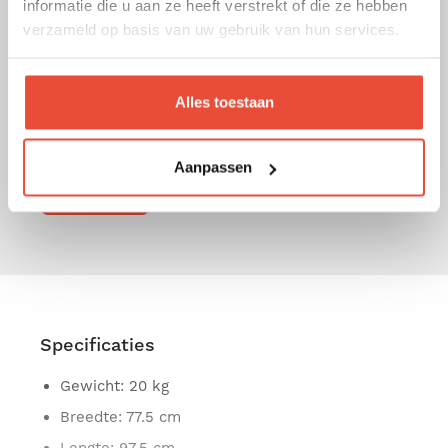
informatie die u aan ze heeft verstrekt of die ze hebben
verschillende hoogtes. De Amy box is heel
verzameld op basis van uw gebruik van hun services.
eenvoudig verplaatsbaar d.m.v. de 4 wieltjes
(inbegrepen). De matras is niet inbegrepen.
Buitenafmetingen zonder de wielen: 98 x 78 x 80
Alles toestaan
cm. Buitenafmetingen met de wielen: 98 x 78 x 85
cm.
Aanpassen
Lees meer
Specificaties
Gewicht
: 20 kg
Breedte
: 77.5 cm