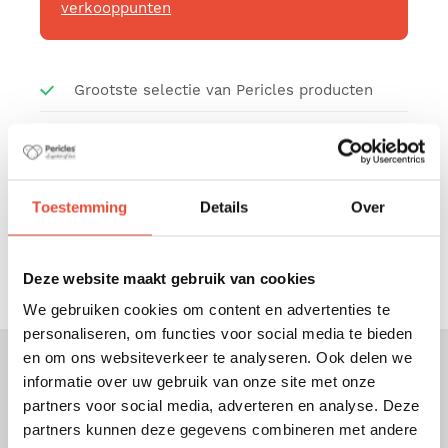
verkooppunten
Grootste selectie van Pericles producten
Gratis verzending vanaf 79,- EUR
Bescherming van persoonsgegevens
Toestemming
Details
Over
Veilige betaling
Gratis afhalen in ons magazijn
Deze website maakt gebruik van cookies
We gebruiken cookies om content en advertenties te
personaliseren, om functies voor social media te bieden
en om ons websiteverkeer te analyseren. Ook delen we
informatie over uw gebruik van onze site met onze
Kenmerken
partners voor social media, adverteren en analyse. Deze
partners kunnen deze gegevens combineren met andere
De bodem is gemakkelijk verstelbaar op 3