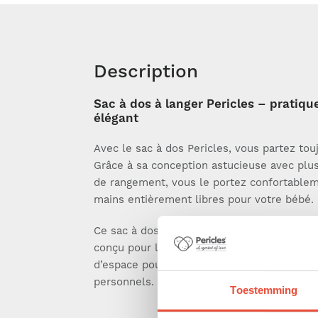
Description
Sac à dos à langer Pericles – pratiqu
élégant
Avec le sac à dos Pericles, vous partez tou
Grâce à sa conception astucieuse avec plu
de rangement, vous le portez confortableme
mains entièrement libres pour votre bébé.
Ce sac à dos à langer moderne et intempor
conçu pour les mamans et les papas, offra
d’espace pour toutes les affaires de bébé a
personnels.
Toestemming