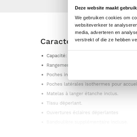
Deze website maakt gebruik
We gebruiken cookies om cont
websiteverkeer te analyseren
media, adverteren en analys
Caractéristiques
verstrekt of die ze hebben v
Capacité: 17,50 L
Rangements variés et pratiques.
Poches intérieures zippées et élastiquée
Poches latérales isothermes pour accueil
Matelas à langer étanche inclus.
Tissu déperlant.
Ouvertures éclaires déperlantes
Bandoulière supplémentaire incluse.
Trousse isotherme incluse.