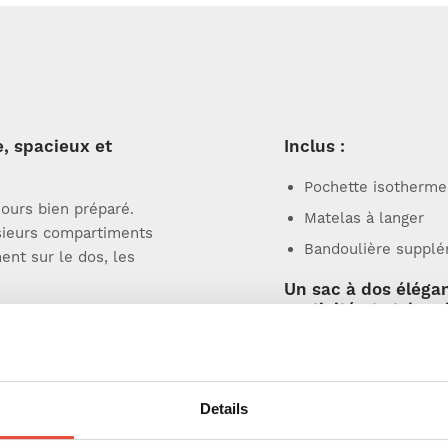
e, spacieux et
Inclus :
Pochette isotherme
jours bien préparé.
Matelas à langer
sieurs compartiments
Bandoulière supplé
nt sur le dos, les
Un sac à dos élégan
praticité et style –
el a été spécialement
bébé.
nt suffisamment
insi que vos effets
Details