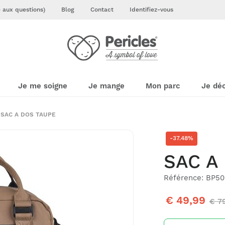
e aux questions)
Blog
Contact
Identifiez-vous
Je me soigne
Je mange
Mon parc
Je dé
SAC A DOS TAUPE
-37.48%
SAC A
Référence: BP5
€ 49,99
€ 7