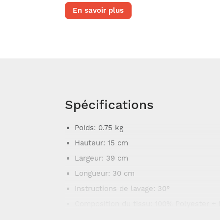
Porte clés.
En savoir plus
Bretelles rembourrées.
Extérieur et doublure en polyester.
Dimensions: 30 x 15 x 39 cm
Spécifications
Poids
: 0.75 kg
Hauteur
: 15 cm
Largeur
: 39 cm
Longueur
: 30 cm
Instructions de lavage
: 30°
Composition du tissu
: 100% Polyester +