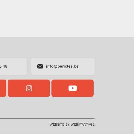
0 48
info@pericles.be
OK
INSTAGRAM
YOUTUBE
S
PERICLES
PERICLES
WEBSITE BY WEBATANTAGE