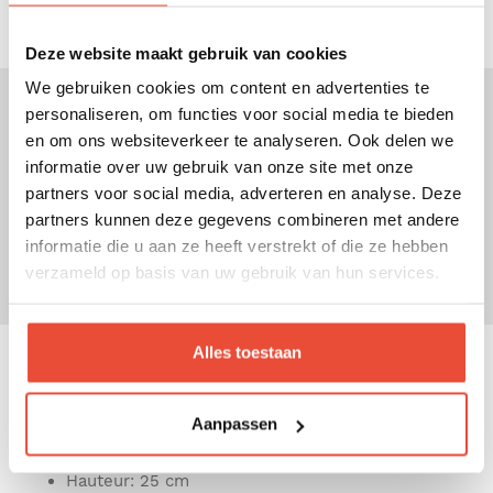
Deze website maakt gebruik van cookies
We gebruiken cookies om content en advertenties te
personaliseren, om functies voor social media te bieden
en om ons websiteverkeer te analyseren. Ook delen we
Description
informatie over uw gebruik van onze site met onze
A la fois décoratif et utile, à la fois panier de
partners voor social media, adverteren en analyse. Deze
rangement ou sac à jouets, ce produit sera idéal
partners kunnen deze gegevens combineren met andere
pour ranger jouets, peluches, peignes, linge etc.
informatie die u aan ze heeft verstrekt of die ze hebben
verzameld op basis van uw gebruik van hun services.
Alles toestaan
Spécifications
Aanpassen
Poids
: 0.41 kg
Hauteur
: 25 cm