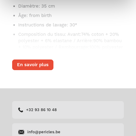
Diamètre
: 35 cm
Âge
: from birth
Instructions de lavage
: 30°
Composition du tissu
: Avant:74% coton + 20%
polyester + 6% elastane / Arrière:90% bambou
+ 10% polyester / Rembourrage:100% polyester
En savoir plus
+32 93 86 10 48
info@pericles.be