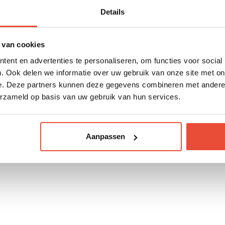
Details
 van cookies
ent en advertenties te personaliseren, om functies voor social
0*150 cm houdt jouw
 omslagdoek. Je kunt
. Ook delen we informatie over uw gebruik van onze site met on
het deken gewoon was
e. Deze partners kunnen deze gegevens combineren met andere i
erzameld op basis van uw gebruik van hun services.
Aanpassen