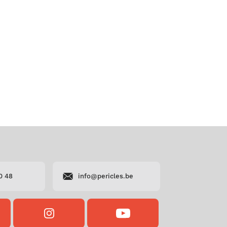
0 48
info@pericles.be
OK
INSTAGRAM
YOUTUBE
S
PERICLES
PERICLES