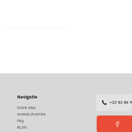
en / Achterkant:100% polyester
Navigatie
+32 93 86 1
OVER ONS
WINKELPUNTEN
FAQ
FACEBO
BLOG
PERICLE