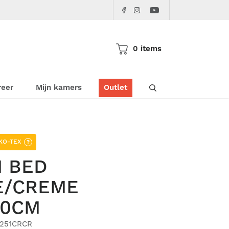
Facebook
Instagram
Youtube
Pericles
Pericles
Pericles
0 items
Doorzoek de websho
reer
Mijn kamers
Outlet
KO-TEX
?
 BED
E/CREME
50CM
K251CRCR