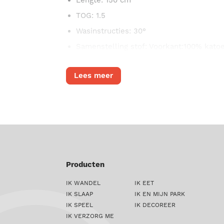
Lengte
: 150 cm
TOG
: 1.5
Wasinstructies
: 30°
Samenstelling stof
: Voorkant:100% kato
Lees meer
Producten
IK WANDEL
IK EET
IK SLAAP
IK EN MIJN PARK
IK SPEEL
IK DECOREER
IK VERZORG ME