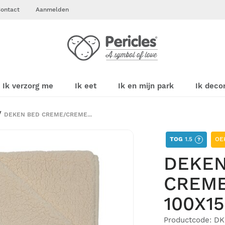
ontact
Aanmelden
Ik verzorg me
Ik eet
Ik en mijn park
Ik deco
DEKEN BED CREME/CREME...
TOG
1.5
OE
?
DEKEN
CREM
100X1
Productcode: D