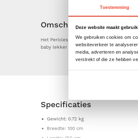
Toestemming
Omschrijving
Deze website maakt gebruik
We gebruiken cookies om cont
Het Pericles beddeken met afmetingen 10
Het Pericles deken is ook te gebruiken als
websiteverkeer te analyseren
baby lekker warm. Maak jouw bedje compleet met een bedlaken.
media, adverteren en analys
verstrekt of die ze hebben v
Specificaties
Gewicht
: 0.72 kg
Breedte
: 100 cm