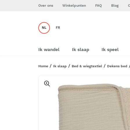
Over ons
Winkelpunten
FAQ
Blog
C
NL
FR
Ik wandel
Ik slaap
Ik speel
Home
Ik slaap
Bed & wiegtextiel
Dekens bed