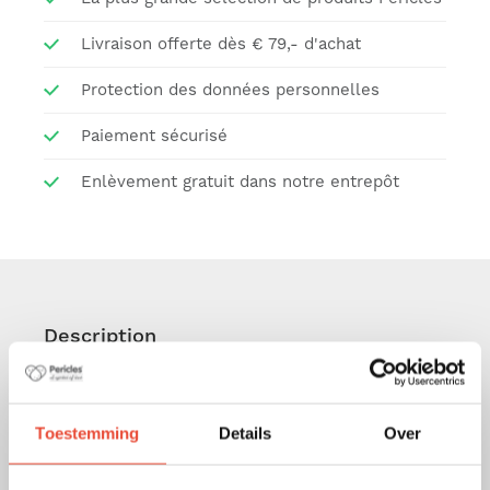
Livraison offerte dès € 79,- d'achat
Protection des données personnelles
Paiement sécurisé
Enlèvement gratuit dans notre entrepôt
Description
Protégez votre siège auto Cybex Cloud T, Z et Z i-
Size © avec cette
housse de haute qualité
,
Toestemming
Details
Over
conçue pour s'adapter parfaitement. Fabriquée à
partir de
matériaux doux et durables
, cette
housse offre un
confort optimal
à votre bébé