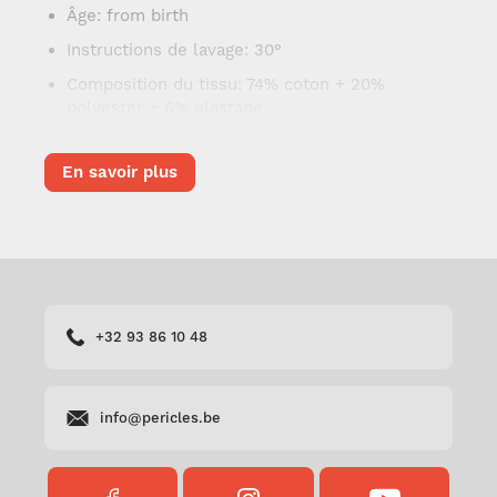
Âge
: from birth
Instructions de lavage
: 30°
Composition du tissu
: 74% coton + 20%
polyester + 6% elastane
En savoir plus
+32 93 86 10 48
info@pericles.be