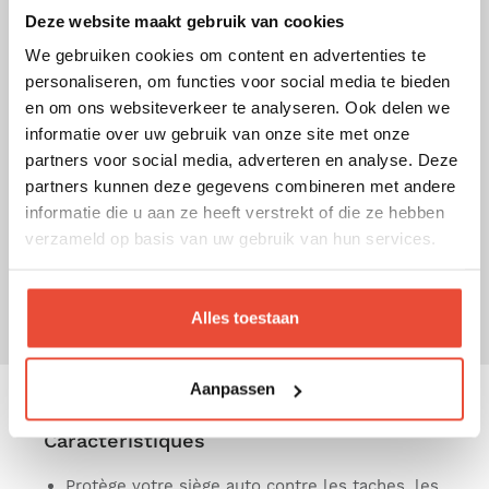
Deze website maakt gebruik van cookies
pendant les trajets en voiture. Facile à installer et
à retirer, elle est également
lavable en machine
We gebruiken cookies om content en advertenties te
pour un entretien simplifié. Grâce à son
personaliseren, om functies voor social media te bieden
ajustement précis, la housse reste bien en place,
en om ons websiteverkeer te analyseren. Ook delen we
même lors de longs voyages. Disponible en
informatie over uw gebruik van onze site met onze
plusieurs coloris, elle vous permet de
partners voor social media, adverteren en analyse. Deze
personnaliser l'intérieur de votre véhicule tout en
partners kunnen deze gegevens combineren met andere
protégeant efficacement le siège contre les
informatie die u aan ze heeft verstrekt of die ze hebben
taches, l'usure et les signes d’utilisation
verzameld op basis van uw gebruik van hun services.
quotidienne. Une solution idéale pour prolonger la
durée de vie de votre siège auto.
Alles toestaan
Aanpassen
Caractéristiques
Protège votre siège auto contre les taches, les