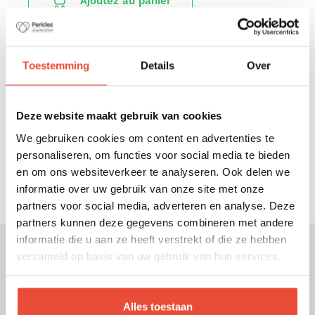
Ajoutez au panier
La plus grande sélection de produits Pericles
Toestemming
Details
Over
Livraison offerte dès € 79,- d'achat
Protection des données personnelles
Deze website maakt gebruik van cookies
We gebruiken cookies om content en advertenties te
Paiement sécurisé
personaliseren, om functies voor social media te bieden
en om ons websiteverkeer te analyseren. Ook delen we
Enlèvement gratuit dans notre entrepôt
informatie over uw gebruik van onze site met onze
partners voor social media, adverteren en analyse. Deze
partners kunnen deze gegevens combineren met andere
informatie die u aan ze heeft verstrekt of die ze hebben
verzameld op basis van uw gebruik van hun services.
Description
La couverture Pericles toute douce pour berceau
Alles toestaan