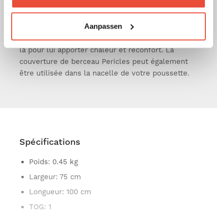
et nacelle accompagnera bébé dans son sommeil
pour lui apporter réconfort et chaleur. Facilement
Aanpassen
transportable, elle pourra également le suivre
dans ses différentes aventures, et sera toujours
là pour lui apporter chaleur et réconfort. La
couverture de berceau Pericles peut également
être utilisée dans la nacelle de votre poussette.
Spécifications
Poids
: 0.45 kg
Largeur
: 75 cm
Longueur
: 100 cm
TOG
: 1