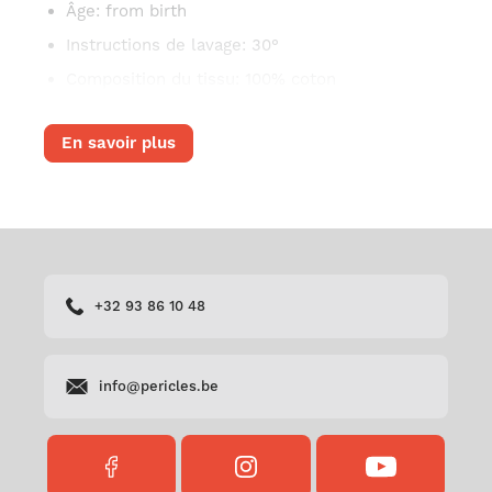
Âge
: from birth
Instructions de lavage
: 30°
Composition du tissu
: 100% coton
En savoir plus
+32 93 86 10 48
info@pericles.be
FACEBOOK
INSTAGRAM
YOUTUBE