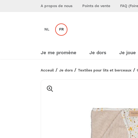
A propos de nous
Points de vente
FAQ (Foir
NL
FR
Je me promène
Je dors
Je joue
Acceuil
Je dors
Textiles pour lits et berceaux