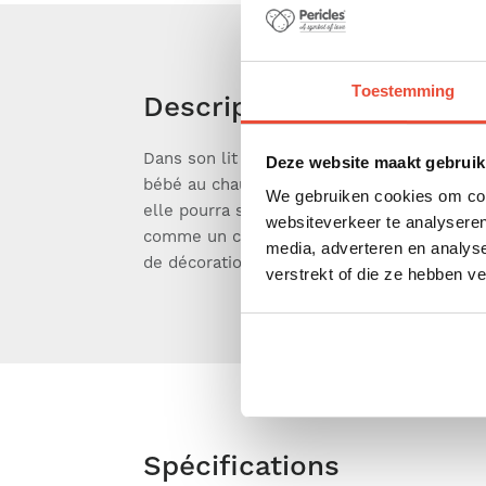
Toestemming
Description
Dans son lit comme lors de ses ballades, l
vous servir lors de vos balades, que ce s
Deze website maakt gebruik
bébé au chaud avec beaucoup de douceur. Fa
bébé dans un petit cocon de chaleur et d
We gebruiken cookies om cont
elle pourra suivre bébé pendant toute son é
pour vous en servir comme tapis pour l
websiteverkeer te analyseren
comme un couvre lit, elle pourra égalemen
media, adverteren en analys
de décoration à la chambre de votre petit b
verstrekt of die ze hebben v
Spécifications