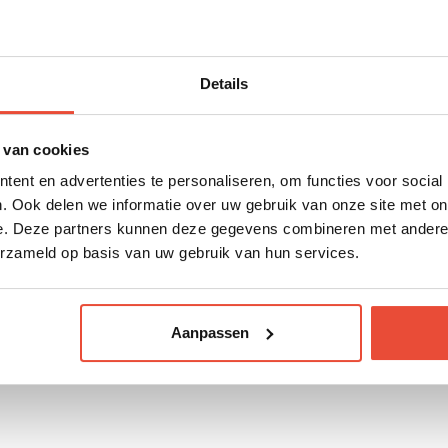
Details
a couverture tiendra
oit pour envelopper
 van cookies
cile à entretenir,
e douceur ou même
ent en advertenties te personaliseren, om functies voor social
volution. Utilisée
aisser bébé jouer
. Ook delen we informatie over uw gebruik van onze site met on
t ajouter une touche
confortablement sans s
e. Deze partners kunnen deze gegevens combineren met andere i
out. Elle pourra aussi
erzameld op basis van uw gebruik van hun services.
Aanpassen