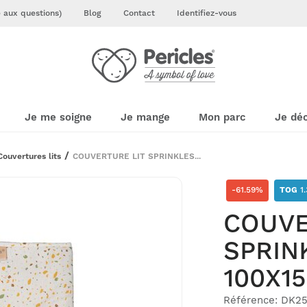
e aux questions)
Blog
Contact
Identifiez-vous
Je me soigne
Je mange
Mon parc
Je dé
Couvertures lits
COUVERTURE LIT SPRINKLES...
-61.59%
TOG
1.
COUVE
SPRIN
100X1
Référence: DK2