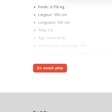
Poids
: 0.718 kg
Largeur
: 100 cm
Longueur
: 150 cm
TOG
: 1.3
Âge
: from birth
Instructions de lavage
: 30°
Composition du tissu
: Avant:100% coton 
En savoir plus