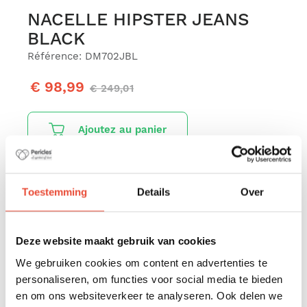
NACELLE HIPSTER JEANS
BLACK
Référence: DM702JBL
€ 98,99
€ 249,01
Ajoutez au panier
La plus grande sélection de produits Pericles
Toestemming
Details
Over
Livraison offerte dès € 79,- d'achat
Protection des données personnelles
Deze website maakt gebruik van cookies
We gebruiken cookies om content en advertenties te
Paiement sécurisé
personaliseren, om functies voor social media te bieden
en om ons websiteverkeer te analyseren. Ook delen we
Enlèvement gratuit dans notre entrepôt