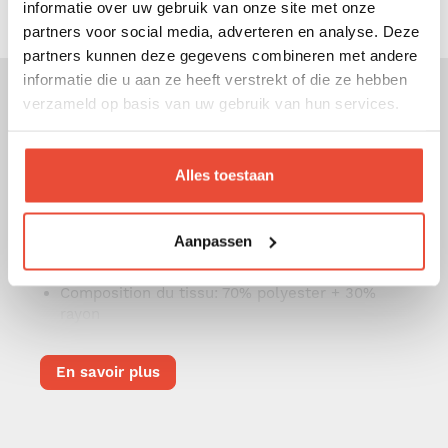
informatie over uw gebruik van onze site met onze
partners voor social media, adverteren en analyse. Deze
partners kunnen deze gegevens combineren met andere
informatie die u aan ze heeft verstrekt of die ze hebben
verzameld op basis van uw gebruik van hun services.
Spécifications
Poids
: 6 kg
Alles toestaan
Hauteur
: 24 cm
Largeur
: 43 cm
Aanpassen
Longueur
: 85 cm
Composition du tissu
: 70% polyester + 30%
rayon
En savoir plus