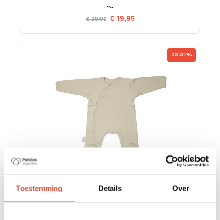
€ 19,95
€ 29,95
33.37%
Toestemming
Details
Over
PYJAMA 6 M CREME